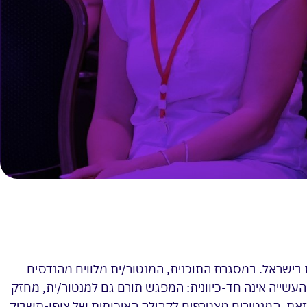
בישראל. במסגרת התוכנית, המנטור/ית מלווים מהנדסים
העשייה אינה חד-כיוונית: המפגש תורם גם למנטור/ית, מחזק
זאת, המנטורים מצטרפים לקהילה האיכותית של צופן-תשביק