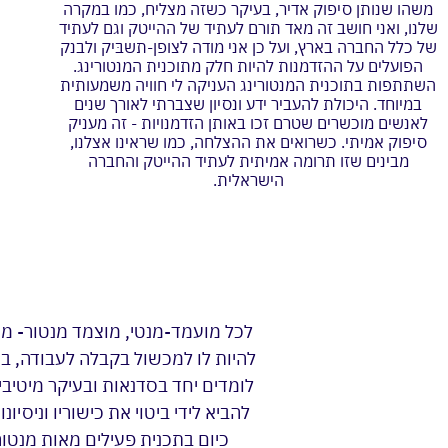
משהו שנותן סיפוק אדיר, בעיקר כשזה מצליח, כמו במקרה
שלנו, ואני חושב זה מאד תורם לעתיד של ההייטק וגם לעתיד
של כלל החברה בארץ, ועל כן אני מודה לצופן-תשבּיק ולבנק
הפועלים על ההזדמנות להיות חלק מתוכנית המנטורינג.
השתתפות בתוכנית המנטורינג העניקה לי חוויה משמעותית
במיוחד. היכולת להעביר ידע ונסיון שצברתי לאורך שנים
לאנשים מוכשרים שטרם זכו באותן הזדמנויות - זה מעניק
סיפוק אמיתי. כשרואים את ההצלחה, כמו שראינו אצלנו,
מבינים שזו תרומה אמיתית לעתיד ההייטק והחברה
הישראלית.
לכל מועמד-מנטי, מוצמד מנטור- מה
להיות לו למכשול בקבלה לעבודה, ב
לומדים יחד בסדנאות ובעיקר מיטיבי
להביא לידי ביטוי את כישוריו וניס
כיום בתכנית פעילים מאות מנטור