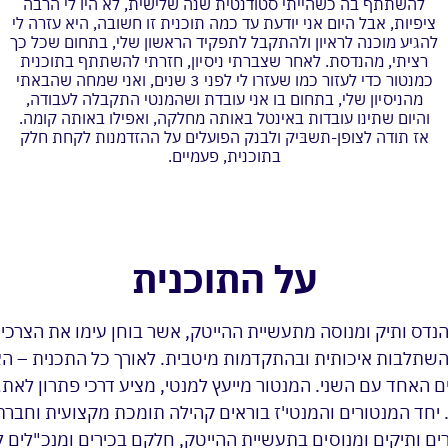
להשתתף בה כשהייתי סטודנטית שנה שלישית, לא היו לי הרבה
ציפיות, אבל היום אני יודעת עד כמה תוכנית זו חשובה, היא עזרה לי
להגיע מוכנה לראיון ולהתקבל לתפקיד הראשון שלי, בתחום שכל כך
רציתי, מהנדסת. לאחר שצברתי ניסיון, חזרתי להשתתף בתוכנית
כמנטור כדי לעזור כמו שעזרו לי לפני 3 שנים, ואני שמחה שהבאתי
מהניסיון שלי, בתחום בו אני עובדת ושהמנטי התקבלה לעבודה,
והיום שתינו עובדות באינטל באותה מחלקה, ואפילו באותה קומה.
אז תודה לצופן-תשבּיק ולבנק הפועלים על ההזדמנות לקחת חלק
בתוכנית, פעמיים.
על התוכנית
נדס ותיק ומנוסה מתעשיית ההייטק, אשר בוחן עימו את הצרכי
השתלבות איכותית ובהתקדמות מיטבית. לאורך כל התכנית – הצ
ם האחד עם השני. המנטור מייעץ למנטי, מציע דרכי פתרון לאתג
יונו. יחד המנטורים והמנטי'ז בוראים קהילה תומכת מקצועית וחב
ים ותיקים ומנוסים בתעשיית ההייטק, חלקם בכירים ומנכ"לים 