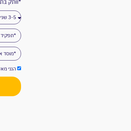
*וותק בת
הנני מאש