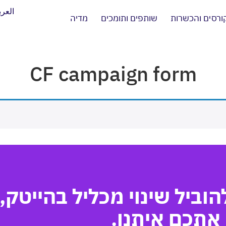
العرب
ורסים והכשרות
שותפים ותומכים
מדיה
CF campaign form
וביל שינוי מכליל בהייטק,
 אתכם איתנו.